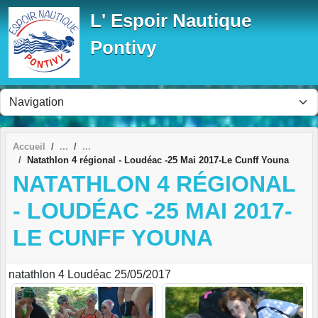
Panneau de gestion des cookies
L' Espoir Nautique
Pontivy
Accueil
Natathlon 4 régional - Loudéac -25 Mai 2017-Le Cunff Youna
NATATHLON 4 RÉGIONAL
- LOUDÉAC -25 MAI 2017-
LE CUNFF YOUNA
natathlon 4 Loudéac 25/05/2017