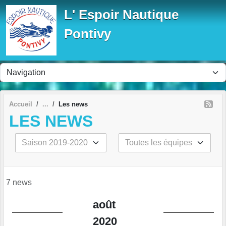
Panneau de gestion des cookies
L' Espoir Nautique
Pontivy
Accueil
Les news
LES NEWS
7 news
août
2020