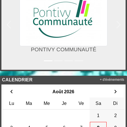
Précedent
Suiv
PONTIVY COMMUNAUTÉ
CALENDRIER
+ d'évènements
Août 2026
Lu
Ma
Me
Je
Ve
Sa
Di
1
2