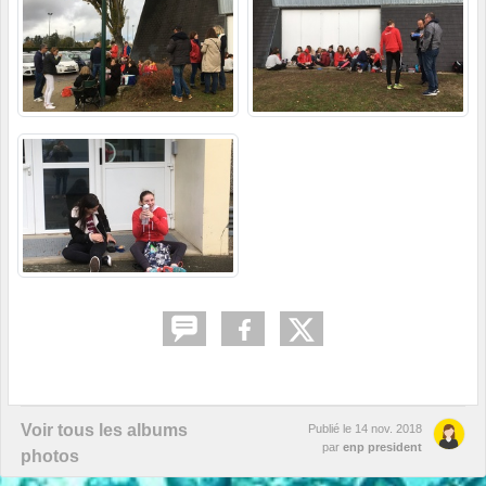
Voir tous les albums
Publié le
14 nov. 2018
par
enp president
photos