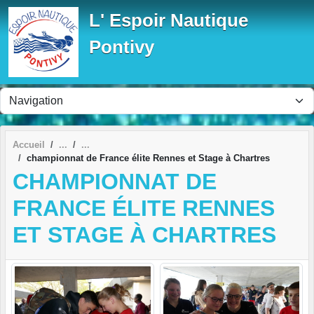
Panneau de gestion des cookies
L' Espoir Nautique
Pontivy
Accueil
championnat de France élite Rennes et Stage à Chartres
CHAMPIONNAT DE
FRANCE ÉLITE RENNES
ET STAGE À CHARTRES