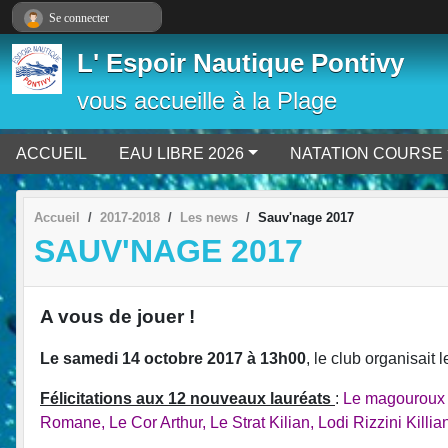
Panneau de gestion des cookies
Se connecter
L' Espoir Nautique Pontivy
vous accueille à la Plage
ACCUEIL
EAU LIBRE 2026
NATATION COURSE
Accueil
2017-2018
Les news
Sauv'nage 2017
SAUV'NAGE 2017
A vous de jouer !
Le samedi 14 octobre 2017 à 13h00
, le club organisait
Félicitations aux 12 nouveaux lauréats
:
Le magouroux N
Romane, Le Cor Arthur, Le Strat Kilian, Lodi Rizzini Killi