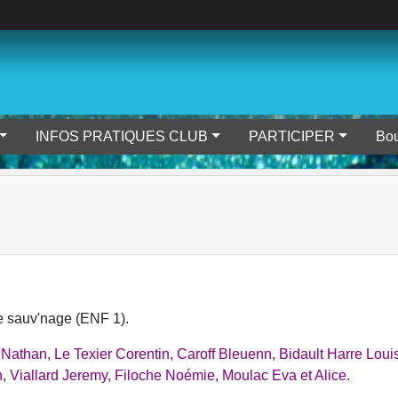
INFOS PRATIQUES CLUB
PARTICIPER
Bou
 le sauv'nage (ENF 1).
athan, Le Texier Corentin, Caroff Bleuenn, Bidault Harre Loui
an, Viallard Jeremy, Filoche Noémie, Moulac Eva et Alice.