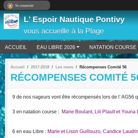
Panneau de gestion des cookies
Se connecter
L' Espoir Nautique Pontivy
vous accueille à la Plage
ACCUEIL
EAU LIBRE 2026
NATATION COURSE
Accueil
2017-2018
Les news
Récompenses Comité 56
RÉCOMPENSES COMITÉ 5
9 de nos nageurs vont être récompensés lors de l' AG56 
3 en natation course :
Marie Boulant, Lili Plault et Youna 
6 en eau Libre :
Marie et Lison Guillouzo, Candice Laudri