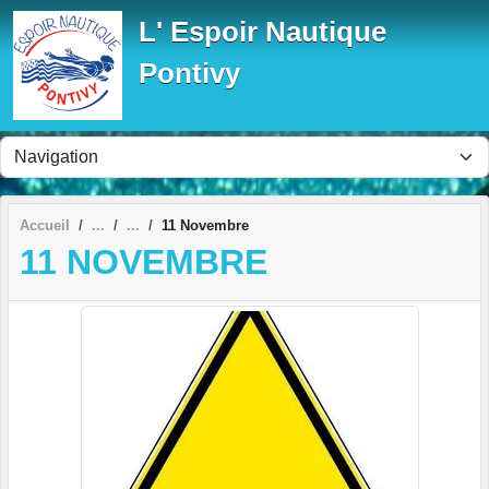
Panneau de gestion des cookies
L' Espoir Nautique
Pontivy
Accueil
11 Novembre
11 NOVEMBRE