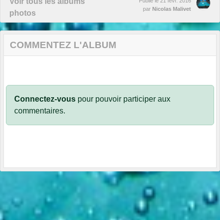
Voir tous les albums
Publié le
21 févr. 2016
par
Nicolas Malivet
photos
COMMENTEZ L'ALBUM
Connectez-vous
pour pouvoir participer aux
commentaires.