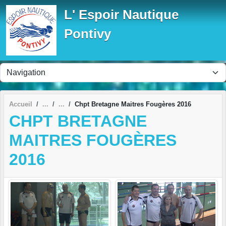
Panneau de gestion des cookies
L' Espoir Nautique
Pontivy
Accueil
Chpt Bretagne Maitres Fougères 2016
CHPT BRETAGNE
MAITRES FOUGÈRES
2016