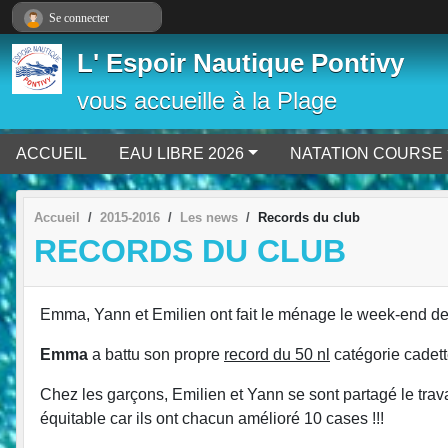
Panneau de gestion des cookies
Se connecter
L' Espoir Nautique Pontivy
vous accueille à la Plage
ACCUEIL
EAU LIBRE 2026
NATATION COURSE
Accueil
2015-2016
Les news
Records du club
RECORDS DU CLUB
Emma, Yann et Emilien ont fait le ménage le week-end d
Emma
a battu son propre
record du 50 nl
catégorie cadette
Chez les garçons, Emilien et Yann se sont partagé le trava
équitable car ils ont chacun amélioré 10 cases !!!