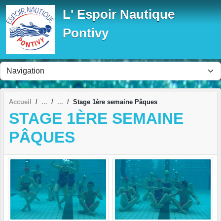
Panneau de gestion des cookies
L' Espoir Nautique
Pontivy
Accueil
Stage 1ère semaine Pâques
STAGE 1ÈRE SEMAINE
PÂQUES