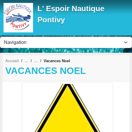
Panneau de gestion des cookies
L' Espoir Nautique
Pontivy
Accueil
Vacances Noel
VACANCES NOEL