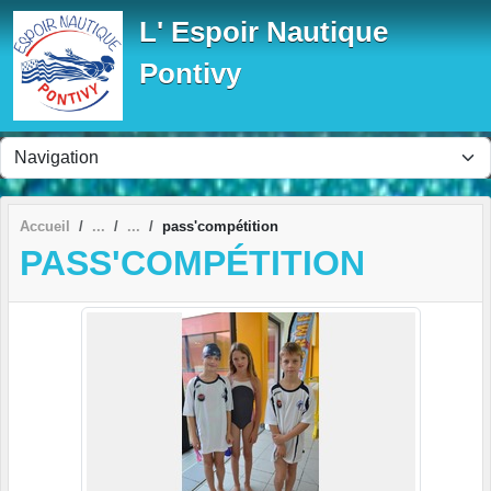
Panneau de gestion des cookies
L' Espoir Nautique
Pontivy
Accueil
pass'compétition
PASS'COMPÉTITION