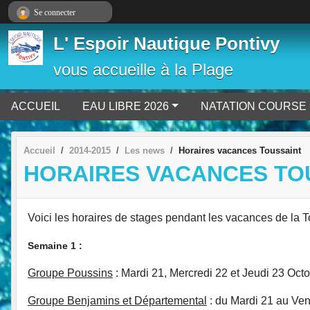
Panneau de gestion des cookies
Se connecter
L' Espoir Nautique Pontivy
vous accueille à la Plage
ACCUEIL
EAU LIBRE 2026
NATATION COURSE
Accueil
2014-2015
Les news
Horaires vacances Toussaint
HORAIRES VACANCES TO
Voici les horaires de stages pendant les vacances de la T
Semaine 1 :
Groupe Poussins
: Mardi 21, Mercredi 22 et Jeudi 23 Oc
Groupe Benjamins et Départemental
: du Mardi 21 au Ve