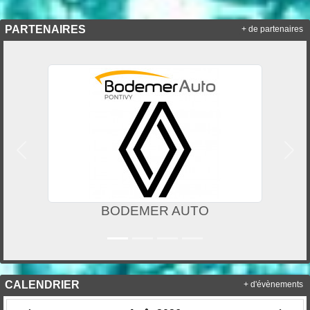
PARTENAIRES
+ de partenaires
Précedent
Suiv
BODEMER AUTO
PON
CALENDRIER
+ d'évènements