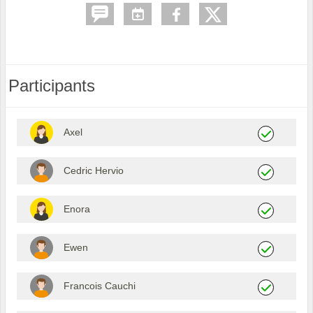
Participants
Axel
Cedric Hervio
Enora
Ewen
Francois Cauchi