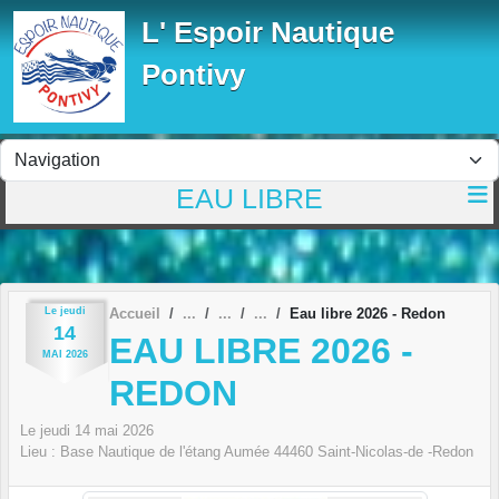
Panneau de gestion des cookies
L' Espoir Nautique
Pontivy
EAU LIBRE
Le
jeudi
Accueil
Eau libre 2026 - Redon
14
EAU LIBRE 2026 -
MAI
2026
REDON
Le
jeudi
14
mai
2026
Lieu :
Base Nautique de l'étang Aumée
44460
Saint-Nicolas-de -Redon