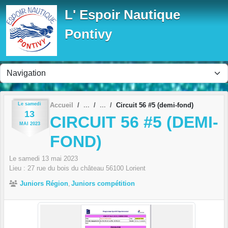
Panneau de gestion des cookies
L' Espoir Nautique
Pontivy
Le
samedi
Accueil
Circuit 56 #5 (demi-fond)
13
CIRCUIT 56 #5 (DEMI-
MAI
2023
FOND)
Le
samedi
13
mai
2023
Lieu :
27 rue du bois du château
56100
Lorient
Juniors Région
Juniors compétition