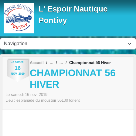
Panneau de gestion des cookies
L' Espoir Nautique
Pontivy
Le
samedi
Accueil
Championnat 56 Hiver
16
CHAMPIONNAT 56
NOV.
2019
HIVER
Le
samedi
16
nov.
2019
Lieu :
esplanade du moustoir
56100
lorient