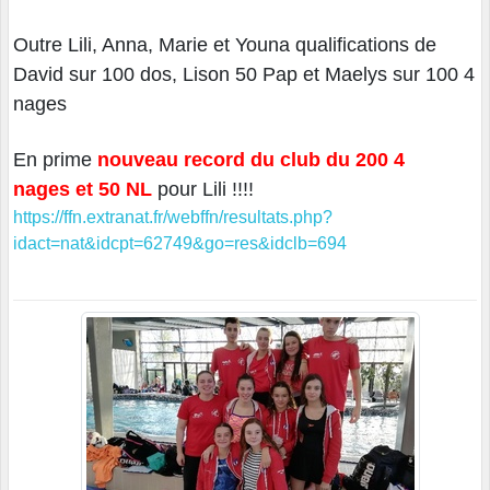
Outre Lili, Anna, Marie et Youna qualifications de
David sur 100 dos, Lison 50 Pap et Maelys sur 100 4
nages
En prime
nouveau record du club du 200 4
nages
et 50 NL
pour Lili !!!!
https://ffn.extranat.fr/webffn/resultats.php?
idact=nat&idcpt=62749&go=res&idclb=694