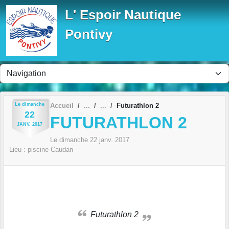
Panneau de gestion des cookies
L' Espoir Nautique
Pontivy
Le
dimanche
Accueil
Futurathlon 2
22
FUTURATHLON 2
JANV.
2017
Le
dimanche
22
janv.
2017
Lieu :
piscine
Caudan
Futurathlon 2