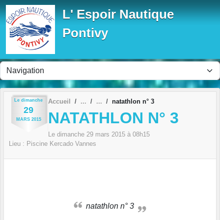
Panneau de gestion des cookies
L' Espoir Nautique
Pontivy
Le
dimanche
Accueil
natathlon n° 3
29
NATATHLON N° 3
MARS
2015
Le
dimanche
29
mars
2015
à 08h15
Lieu :
Piscine Kercado
Vannes
natathlon n° 3