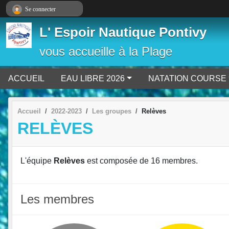
Panneau de gestion des cookies
Se connecter
L' Espoir Nautique Pontivy
vous accueille à la Plage
ACCUEIL
EAU LIBRE 2026
NATATION COURSE
Accueil
2022-2023
Les groupes
Relèves
RELÈVES
L'équipe
Relèves
est composée de 16 membres.
Les membres