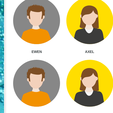
EWEN
AXEL