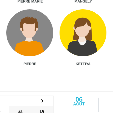
PIERRE MARIE
MANGELY
PIERRE
KETTIYA
06
AOÛT
e
Sa
Di